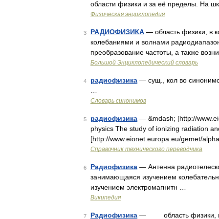
области физики и за её пределы. На 
Физическая энциклопедия
РАДИОФИЗИКА
— область физики, в к
3
колебаниями и волнами радиодиапазон
преобразование частоты, а также возн
Большой Энциклопедический словарь
радиофизика
— сущ., кол во синонимо
4
…
Словарь синонимов
радиофизика
— &mdash; [http://www.ei
5
physics The study of ionizing radiation a
[http://www.eionet.europa.eu/gemet/al
Справочник технического переводчика
Радиофизика
— Антенна радиотелеско
6
занимающаяся изучением колебательно
изучением электромагнитн …
Википедия
Радиофизика
— область физики, в к
7