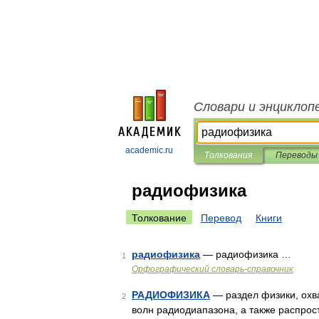
Словари и энциклоп
academic.ru
Толкования
Переводы
радиофизика
Толкование
Перевод
Книги
радиофизика
— радиофизика …
1
Орфографический словарь-справочник
РАДИОФИЗИКА
— раздел физики, охв
2
волн радиодиапазона, а также распрос