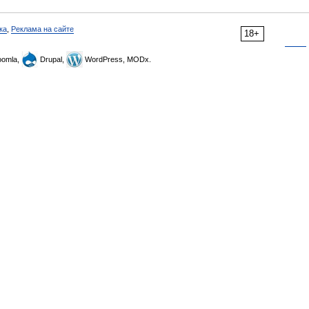
ка
,
Реклама на сайте
18+
omla,
Drupal,
WordPress, MODx.