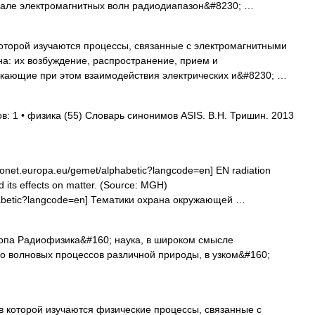
шкале электромагнитных волн радиодиапазон&#8230; …
оторой изучаются процессы, связанные с электромагнитными
а: их возбуждение, распространение, прием и
икающие при этом взаимодействия электрических и&#8230; …
в: 1 • физика (55) Словарь синонимов ASIS. В.Н. Тришин. 2013
onet.europa.eu/gemet/alphabetic?langcode=en] EN radiation
nd its effects on matter. (Source: MGH)
phabetic?langcode=en] Тематики охрана окружающей …
па Радиофизика&#160; наука, в широком смысле
 волновых процессов различной природы, в узком&#160;
оторой изучаются физические процессы, связанные с