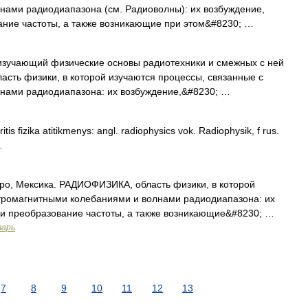
нами радиодиапазона (см. Радиоволны): их возбуждение,
ание частоты, а также возникающие при этом&#8230; …
 изучающий физические основы радиотехники и смежных с ней
бласть физики, в которой изучаются процессы, связанные с
нами радиодиапазона: их возбуждение,&#8230; …
itis fizika atitikmenys: angl. radiophysics vok. Radiophysik, f rus.
…
о, Мексика. РАДИОФИЗИКА, область физики, в которой
ктромагнитными колебаниями и волнами радиодиапазона: их
 и преобразование частоты, а также возникающие&#8230; …
варь
7
8
9
10
11
12
13