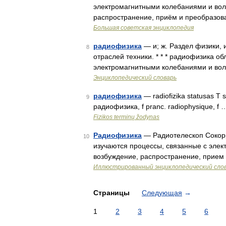
электромагнитными колебаниями и вол
распространение, приём и преобразов
Большая советская энциклопедия
радиофизика
— и; ж. Раздел физики,
8
отраслей техники. * * * радиофизика о
электромагнитными колебаниями и вол
Энциклопедический словарь
радиофизика
— radiofizika statusas T sr
9
радиофизика, f pranc. radiophysique, f 
Fizikos terminų žodynas
Радиофизика
— Радиотелескоп Сокорр
10
изучаются процессы, связанные с эле
возбуждение, распространение, прием
Иллюстрированный энциклопедический сло
Страницы
Следующая
→
1
2
3
4
5
6