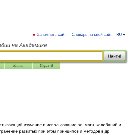
Запомнить сайт
Словарь на свой сайт
RU
едии на Академике
Найти!
Книги
Игры ⚽
атывающий изучение и использование эл. магн. колебаний и
транение развитых при этом принципов и методов в др.